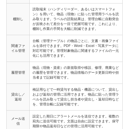
読取端末（ハンディリーダー、あるいはスマートフォ
ン）を用いて、物品（現物）に貼った管理用ラベルを読
棚卸し
み取ります。ラベルの読取結果は、管理台帳に自動突合
が反映されて差分を一目で把握可能です。これにより、
棚卸し作業の手間を大幅に削減できます。
台帳（管理テーブル）の物品ごとに、文書・画像ファイ
関連ファ
ルを添付できます。PDF・Word・Excel・写真データに
イル管理
対応可能です。管理対象物品に関連するファイルの一元
化にも活用できます。
物品（現物・資産）の新規取得や移設、修理、廃棄など
履歴管理
の履歴を管理できます。物品情報のデータ更新日時や担
当者まで記録可能です。
検証用などで一時貸与する物品・機器について、貸出し
貸出し／
および返却の管理に活用できます。物品に貼った管理ラ
返却
ベルを読み取って貸出し担当者や貸出し・返却日時など
を、管理台帳に記録可能です。
設定した期日にアラートメールを送信できます。複数の
メール送
宛先に送信可能です。文面は自由に設定できます。保守
信
期限や物品返却日などの管理に活用可能です。