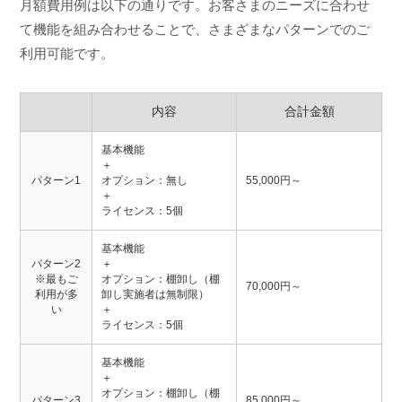
月額費用例は以下の通りです。お客さまのニーズに合わせ
て機能を組み合わせることで、さまざまなパターンでのご
利用可能です。
内容
合計金額
基本機能
＋
パターン1
オプション：無し
55,000円～
＋
ライセンス：5個
基本機能
パターン2
＋
※最もご
オプション：棚卸し（棚
70,000円～
利用が多
卸し実施者は無制限）
い
＋
ライセンス：5個
基本機能
＋
オプション：棚卸し（棚
パターン3
85,000円～