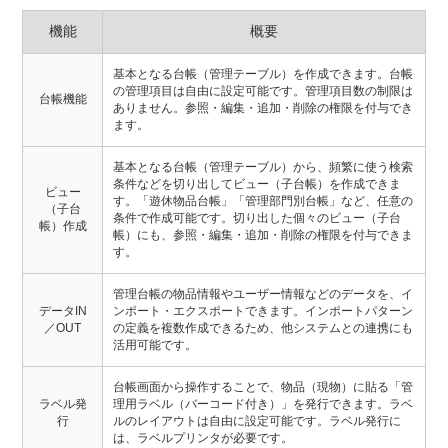
機能
概要
基本となる台帳（管理テーブル）を作成できます。台帳
の管理項目は自由に設定可能です。管理項目数の制限は
台帳機能
ありません。参照・編集・追加・削除の権限を付与でき
ます。
基本となる台帳（管理テーブル）から、頻繁に使う検索
条件などを切り出してビュー（子台帳）を作成できま
ビュー
す。「遊休物品台帳」「管理部門別台帳」など、任意の
（子台
条件で作成可能です。切り出した個々のビュー（子台
帳）作成
帳）にも、参照・編集・追加・削除の権限を付与できま
す。
管理台帳の物品情報やユーザー情報などのデータを、イ
データIN
ンポート・エクスポートできます。インポートパターン
／OUT
の定義を複数作成できるため、他システムとの連携にも
活用可能です。
台帳画面から操作することで、物品（現物）に貼る「管
ラベル発
理用ラベル（バーコード付き）」を発行できます。ラベ
行
ルのレイアウトは自由に設定可能です。ラベル発行に
は、ラベルプリンタが必要です。