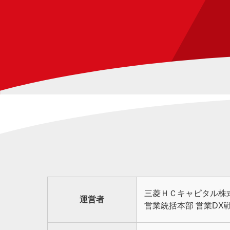
三菱ＨＣキャピタル株
運営者
営業統括本部 営業DX